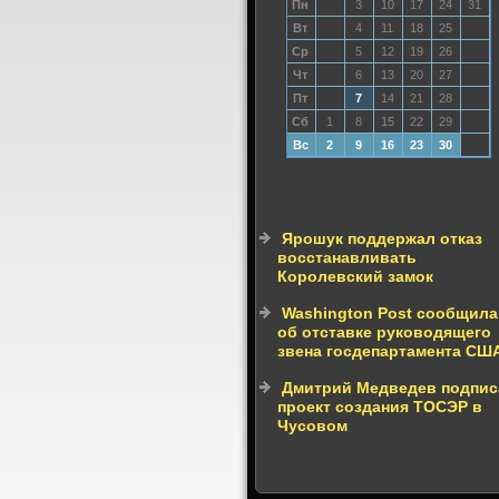
Пн
3
10
17
24
31
Вт
4
11
18
25
Ср
5
12
19
26
Чт
6
13
20
27
Пт
7
14
21
28
Сб
1
8
15
22
29
Вс
2
9
16
23
30
Ярошук поддержал отказ
восстанавливать
Королевский замок
Washington Post сообщила
об отставке руководящего
звена госдепартамента СШ
Дмитрий Медведев подпис
проект создания ТОСЭР в
Чусовом