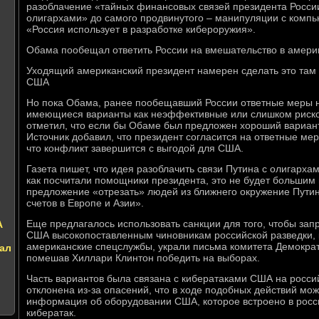
разоблачение «тайных финансовых связей президента Росси
олигархами» до самого продвинутого – манипуляции с комп
«Россия использует в разработке кибероружия».
Обама пообещал ответить России на вмешательство в амери
Уходящий американский президент намерен сделать это там и 
США
Но пока Обама, ранее пообещавший России ответные меры на
имеющиеся варианты как неэффективные или слишком риско
отметил, что если бы Обаме был предложен хороший вариант,
Источник добавил, что президент согласится на ответные мер
что конфликт завершится с выгодой для США.
Газета пишет, что идея разоблачить связи Путина с олигарха
как посчитали помощники президента, это не будет большим
предложение «отрезать» людей из ближнего окружение Путин
счетов в Европе и Азии».
Еще предлагалось использовать санкции для того, чтобы зап
А
США высокопоставленным чиновникам российской разведки, 
американские спецслужбы, украли письма комитета Демокра
ал
помешав Хиллари Клинтон победить на выборах.
Часть вариантов была связана с кибератаками США на росси
отклонена из-за опасений, что в ходе подобных действий мо
информация об оборудовании США, которое встроено в росс
кибератак.