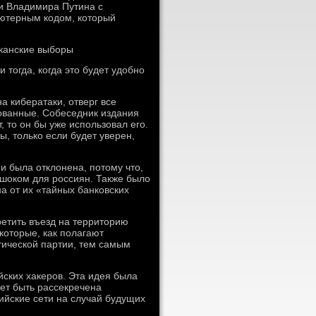
и Владимира Путина с
ьютерным кодом, который
канские выборы
тогда, когда это будет удобно
 кибератаки, отверг все
ванные. Собеседник издания
 то он бы уже использовал его.
ы, только если будет уверен,
ми была отклонена, потому что,
 шоком для россиян. Также было
а от их «тайных банковских
ретить въезд на территорию
которые, как полагают
тической партии, тем самым
йских хакеров. Эта идея была
жет быть рассекречена
ийские сети на случай будущих