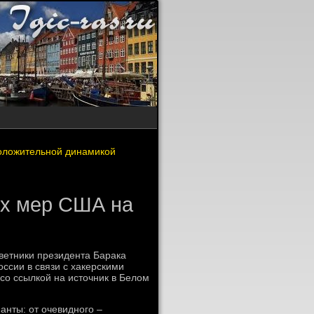
положительной динамикой
ых мер США на
ветники президента Барака
ссии в связи с хакерскими
 со ссылкой на источник в Белом
нты: от очевидного –