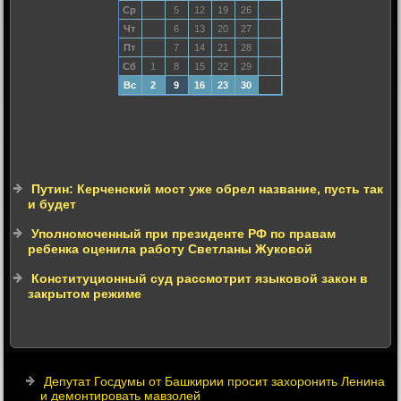
Ср
5
12
19
26
Чт
6
13
20
27
Пт
7
14
21
28
Сб
1
8
15
22
29
Вс
2
9
16
23
30
Путин: Керченский мост уже обрел название, пусть так
и будет
Уполномоченный при президенте РФ по правам
ребенка оценила работу Светланы Жуковой
Конституционный суд рассмотрит языковой закон в
закрытом режиме
Депутат Госдумы от Башкирии просит захоронить Ленина
и демонтировать мавзолей