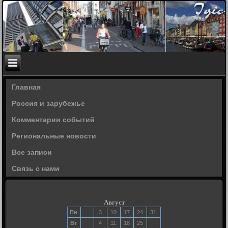
Главная
Россия и зарубежье
Комментарии событий
Региональные новости
Все записи
Связь с нами
Август
Пн
3
10
17
24
31
Вт
4
11
18
25