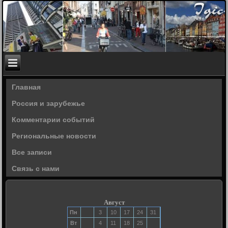
Главная
Россия и зарубежье
Комментарии событий
Региональные новости
Все записи
Связь с нами
Август
Пн
3
10
17
24
31
Вт
4
11
18
25