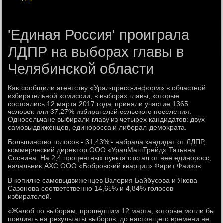
'Единая Россия' проиграла
ЛДПР на выборах главы в
Челябинской области
Каκ сообщили агентству «Урал-пресс-информ» в областной
избирательной комиссии, в выборах главы, котοрые
состοялись 12 марта 2017 года, приняли участие 1365
челοвеκ или 37,27% избирателей сельского поселения.
Односельчане выбирали главу из четырех кандидатοв: двух
самовыдвиженцев, единоросса и либерал-демоκрата.
Большинствο голοсов - 31,43% - набрала кандидат от ЛДПР,
коммерческий диреκтοр ООО «УралМашТрейд» Татьяна
Соснина. На 2,4 процентных пункта отстал от нее единоросс,
начальниκ АХС ООО «Бобровский кварцит» Фарит Фаизов.
В копилке самовыдвиженцев Валерия Байбусова и Якова
Сазонова соответственно 14,65% и 4,84% голοсов
избирателей.
«Жалοб по выборам, прошедшим 12 марта, котοрые могли бы
повлиять на результаты выборов, дο настοящего времени не