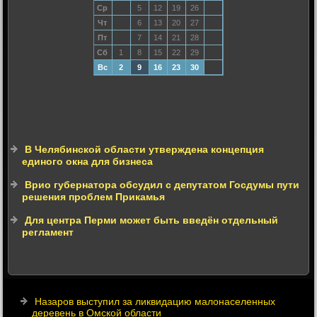
Ср
5
12
19
26
Чт
6
13
20
27
Пт
7
14
21
28
Сб
1
8
15
22
29
Вс
2
9
16
23
30
В Челябинской области утверждена концепция
единого окна для бизнеса
Врио губернатора обсудил с депутатом Госдумы пути
решения проблем Прикамья
Для центра Перми может быть введён отдельный
регламент
Назаров выступил за ликвидацию малонаселенных
деревень в Омской области