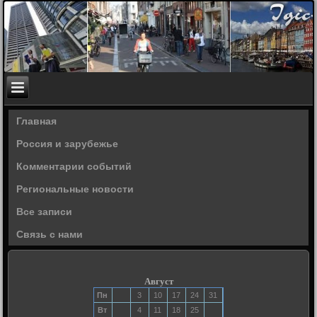
Главная
Россия и зарубежье
Комментарии событий
Региональные новости
Все записи
Связь с нами
Август
Пн
3
10
17
24
31
Вт
4
11
18
25