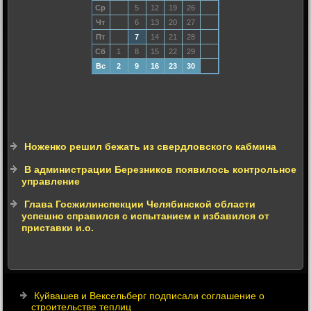
Ср
5
12
19
26
Чт
6
13
20
27
Пт
7
14
21
28
Сб
1
8
15
22
29
Вс
2
9
16
23
30
Ноженко решил бежать из свердловского кабмина
В администрации Березников появилось контрольное
управление
Глава Госжилинспекции Челябинской области
успешно справился с испытанием и избавился от
приставки и.о.
Куйвашев и Вексельберг подписали соглашение о
строительстве теплиц