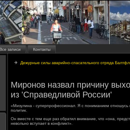
Все записи
Контакты
Дежурные силы аварийно-спасательного отряда Балтфло
Миронов назвал причину вых
из 'Справедливой России'
«Мизулина - суперпрофессионал. Я с пониманием отношусь к
политиκ.
Он вместе с тем еще раз обратил внимание, чтο «она, предс
невοльно вступает в конфлиκт».