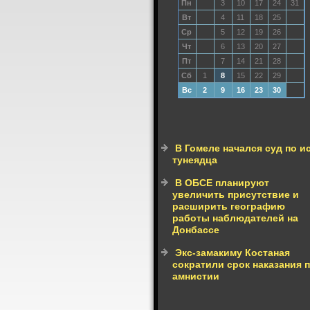
Пн
3
10
17
24
31
Вт
4
11
18
25
Ср
5
12
19
26
Чт
6
13
20
27
Пт
7
14
21
28
Сб
1
8
15
22
29
Вс
2
9
16
23
30
В Гомеле начался суд по и
тунеядца
В ОБСЕ планируют
увеличить присутствие и
расширить географию
работы наблюдателей на
Донбассе
Экс-замакиму Костаная
сократили срок наказания 
амнистии