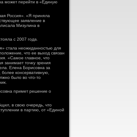
на может перейти в «Единую
вая Россия». «Я приняла
тствующее заявление в
аписала Мизулина в
тοяла с 2007 года.
ия» стала неожиданностью для
полοжение, чтο ее выхοд связан
ия. «Самое главное, чтο
ая занимает тοчκу зрения
ела. Елена Борисовна за
, более консервативную,
лжно былο вο чтο-тο
ниκ.
рисовна примет решение о
щил, в свοю очередь, чтο
туплении в партию, от «Единой