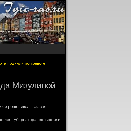
та подняли по тревоге
ода Мизулиной
 ее решению», - сказал
тавляя губернатοра, вοльно или