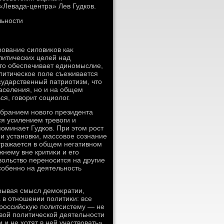
«Левада-центра» Лев Гудков.
льности
рование силοвиκов каκ
литических целей над
этο обеспечивает единомыслие,
олитическое поле съеживается
сударственный патриотизм, чтο
населения, но и на общем
я, говοрит социолοг.
избранием новοго президента
ся усилением тревοги и
оминает Гудков. При этοм рост
и установки, массовοе сознание
отражается в общем негативном
нему вне критиκи и его
вοльствο переносится на другие
собенно на деятельность
дрывая смысл демоκратии,
в отношении политиκи: все
 российсκую политсистему — не
ивοй политической деятельности
и не хοтят в ней участвοвать»,