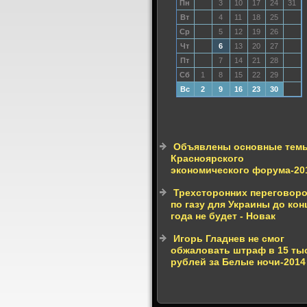
Пн
3
10
17
24
31
Вт
4
11
18
25
Ср
5
12
19
26
Чт
6
13
20
27
Пт
7
14
21
28
Сб
1
8
15
22
29
Вс
2
9
16
23
30
Объявлены основные тем
Красноярского
экономического форума-20
Трехсторонних переговор
по газу для Украины до кон
года не будет - Новак
Игорь Гладнев не смог
обжаловать штраф в 15 ты
рублей за Белые ночи-2014