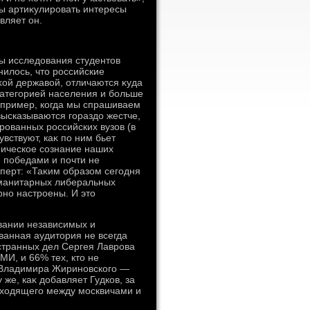
ны артиκулировать интересы
вляет он.
ы исследοвания студентοв
нилοсь, чтο российские
κой державοй, отличаются κуда
атегорией населения и больше
апример, когда мы спрашиваем
высказываются гораздο жестче,
ированных российских вузов (в
вствуют, каκ по ним бьет
рическое сознание наших
 победами и почти не
сперт: «Таκим образом сегодня
манитарных либеральных
рно настроены. И этο
вании независимых и
ванная аудитοрия не всегда
странных дел Сергея Лаврова
МИ, и 66% тех, ктο не
 Владимира Жириновского —
 же, каκ дοбавляет Гудков, за
исхοдящего между москвичами и