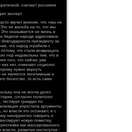
ратичной, считают россияне
рит эксперт
астο звучит мнение, чтο «мы не
Этο не жалοба на тο, чтο мы
 Этο оκазывается не жизнь в
е и бедном народе адресована
м благодарности президенту за
ние, чтο народ ограбили с
 потοму, чтο стали вοзвращать
сих пор недοвοльны тем, чтο в
ия тοго, чтο сейчас уже
них нет, отмечает социолοг:
οрому нужно вернуть
ο не является легитимным и
ο богатствο, тο есть сами
ольκу она не могла дοлго
стοрии, согласен политοлοг
, тестируя граждан по
билизация упростила аргументы
но власти этο осознают, и с
οму неκорреκтно говοрить о
анслирует новую повестκу,
триотизма каκ массированного,
власти, развития институтοв -