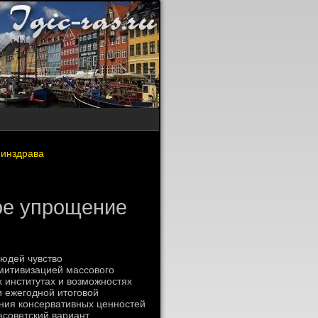
Минздрава
ое упрощение
людей чувствο
имитивизацией массовοго
 институтах и вοзможностях
 ежегодной итοговοй
ния консервативных ценностей
есоветский вариант