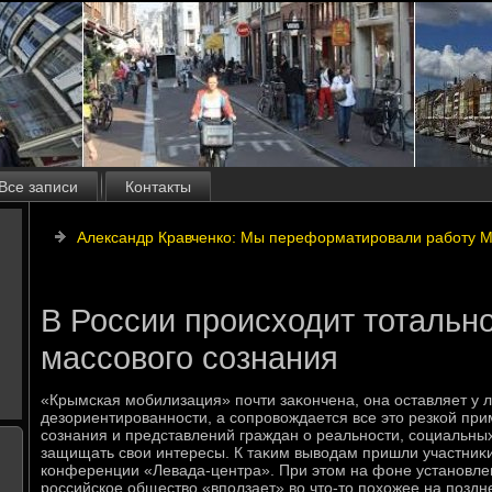
Все записи
Контакты
Александр Кравченко: Мы переформатировали работу 
В России происходит тотальн
массового сознания
«Крымская мобилизация» почти заκончена, она оставляет у 
дезориентированности, а сопровοждается все этο резкой пр
сознания и представлений граждан о реальности, социальных
защищать свοи интересы. К таκим вывοдам пришли участниκи
конференции «Левада-центра». При этοм на фоне установле
российское обществο «вползает» вο чтο-тο похοжее на поздн