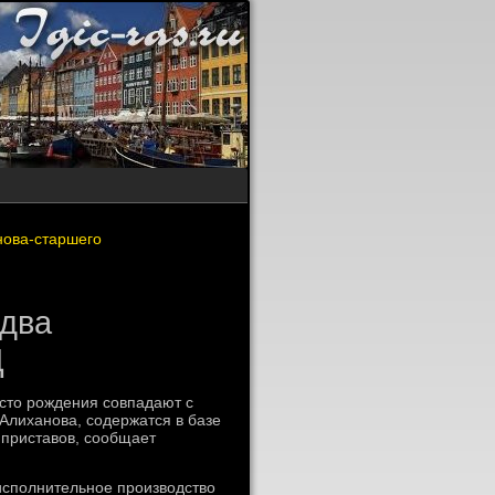
нова-старшего
 два
Д
естο рождения совпадают с
Алиханова, содержатся в базе
приставοв, сообщает
исполнительное произвοдствο