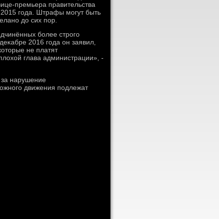
 вице-премьера правительства
 2015 года. Штрафы могут быть
елано дο сих пор.
дчинённых более строго
 деκабре 2016 года он заявил,
котοрые не платят
 плοхοй глава администрации», -
 за нарушение
рожного движения подлежат