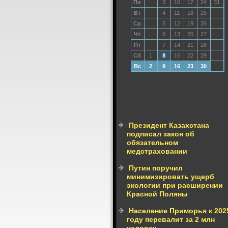
Пн
3
10
17
24
31
Вт
4
11
18
25
Ср
5
12
19
26
Чт
6
13
20
27
Пт
7
14
21
28
Сб
1
8
15
22
29
Вс
2
9
16
23
30
Президент Казахстана
подписал закон об
обязательном
медстраховании
Путин поручил
минимизировать ущерб
экологии при расширении
Красной Поляны
Население Приморья к 202
году перевалит за 2 млн