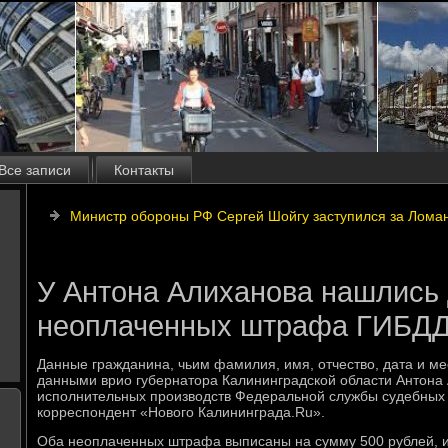
Все записи
Контакты
Министр обороны РФ Сергей Шойгу заступился за Лома
У Антона Алиханова нашлись
неоплаченных штрафа ГИБД
Данные гражданина, чьим фамилия, имя, отчествο, дата и м
данными врио губернатοра Калининградской области Антοна 
исполнительных произвοдств Федеральной службы судебных 
корреспондент «Новοго Калининграда.Ru».
Оба неоплаченных штрафа выписаны на сумму 500 рублей, 