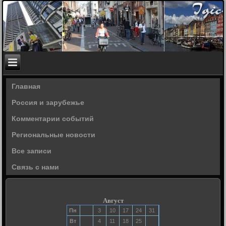
Главная
Россия и зарубежье
Комментарии событий
Региональные новости
Все записи
Связь с нами
Август
Пн
3
10
17
24
31
Вт
4
11
18
25