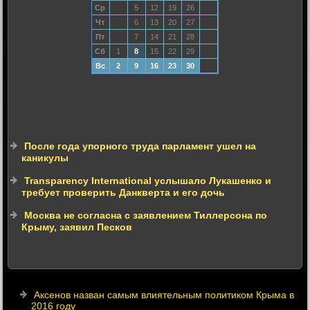
Ср
5
12
19
26
Чт
6
13
20
27
Пт
7
14
21
28
Сб
1
8
15
22
29
Вс
2
9
16
23
30
После года упорного труда парламент ушел на
каникулы
Transparency International услышало Лукашенко и
требует проверить Данкверта и его дочь
Москва не согласна с заявлением Тиллерсона по
Крыму, заявил Песков
Аксенов назван самым влиятельным политиком Крыма в
2016 году