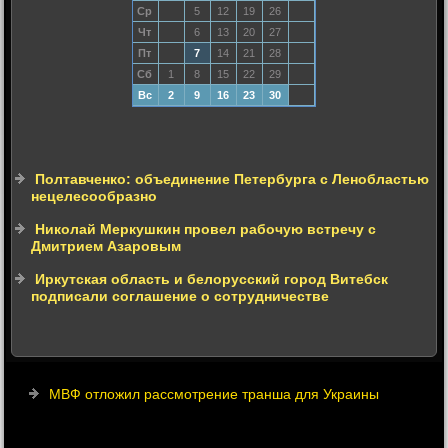
Ср
5
12
19
26
Чт
6
13
20
27
Пт
7
14
21
28
Сб
1
8
15
22
29
Вс
2
9
16
23
30
Полтавченко: объединение Петербурга с Ленобластью
нецелесообразно
Николай Меркушкин провел рабочую встречу с
Дмитрием Азаровым
Иркутская область и белорусский город Витебск
подписали соглашение о сотрудничестве
МВФ отложил рассмотрение транша для Украины