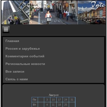
Главная
Россия и зарубежье
Комментарии событий
Региональные новости
Все записи
Связь с нами
Август
Пн
3
10
17
24
31
Вт
4
11
18
25