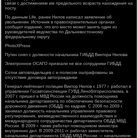
связи с достижением им предельного возраста нахождения на
посту.
По данным Life, ранее Нилов написал заявление об
увольнении. Источник в правоохранительных органах
сообщил изданию, что его место может занять один из
руководителей ведомства по Дальневосточному
федеральному округу.
PhotoXPress
Путин снял с должности начальника ГИБДД Виктора Нилова
Электронное ОСАГО признали не все сотрудники ГИБДД
Сотни автовладельцев с е-полисом оштрафованы за
отсутствие договора автогражданки
Генерал-лейтенант полиции Виктор Нилов с 1977 г. работал в
управлении Госавтоинспекции ГУВД Леноблгорисполкома, в
2007 г. пришел в МВД России на должность помощника
начальника департамента по обеспечению безопасности
дорожного движения (ОБДД) по кадрам. С 2008 по 2009 г.
занимал должность начальника управления правового
регулирования, межведомственного взаимодействия и
международного сотрудничества департамента ОБДД МВД
России. В 2009 г. также работал помощником министра
внутренних дел. В 2009-2011 гг. работал заместитель
начальника департамента ОБДД МВД России — начальником