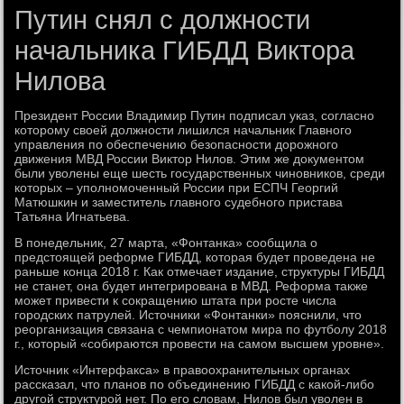
Путин снял с должности
начальника ГИБДД Виктора
Нилова
Президент России Владимир Путин подписал указ, согласно
которому своей должности лишился начальник Главного
управления по обеспечению безопасности дорожного
движения МВД России Виктор Нилов. Этим же документом
были уволены еще шесть государственных чиновников, среди
которых – уполномоченный России при ЕСПЧ Георгий
Матюшкин и заместитель главного судебного пристава
Татьяна Игнатьева.
В понедельник, 27 марта, «Фонтанка» сообщила о
предстоящей реформе ГИБДД, которая будет проведена не
раньше конца 2018 г. Как отмечает издание, структуры ГИБДД
не станет, она будет интегрирована в МВД. Реформа также
может привести к сокращению штата при росте числа
городских патрулей. Источники «Фонтанки» пояснили, что
реорганизация связана с чемпионатом мира по футболу 2018
г., который «собираются провести на самом высшем уровне».
Источник «Интерфакса» в правоохранительных органах
рассказал, что планов по объединению ГИБДД с какой-либо
другой структурой нет. По его словам, Нилов был уволен в