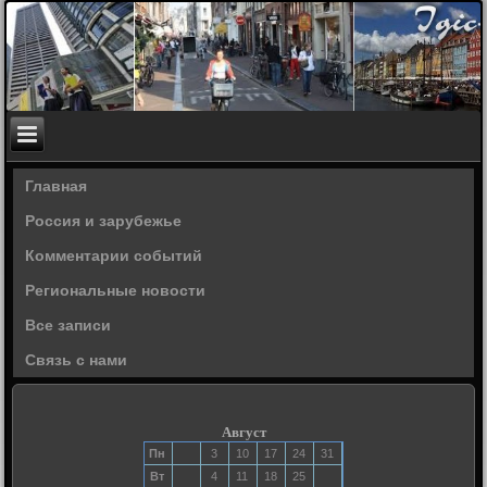
Главная
Россия и зарубежье
Комментарии событий
Региональные новости
Все записи
Связь с нами
Август
Пн
3
10
17
24
31
Вт
4
11
18
25