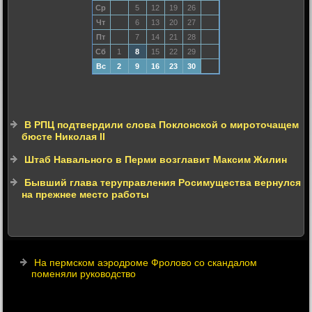
Ср
5
12
19
26
Чт
6
13
20
27
Пт
7
14
21
28
Сб
1
8
15
22
29
Вс
2
9
16
23
30
В РПЦ подтвердили слова Поклонской о мироточащем
бюсте Николая ІІ
Штаб Навального в Перми возглавит Максим Жилин
Бывший глава теруправления Росимущества вернулся
на прежнее место работы
На пермском аэродроме Фролово со скандалом
поменяли руководство