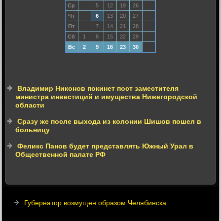
Ср
5
12
19
26
Чт
6
13
20
27
Пт
7
14
21
28
Сб
1
8
15
22
29
Вс
2
9
16
23
30
Владимир Никонов покинет пост заместителя
министра инвестиций и имущества Нижегородской
области
Сразу же после выхода из колонии Шишов пошел в
больницу
Феликс Панов будет представлять Южный Урал в
Общественной палате РФ
Губернатор возмущен образом Челябинска