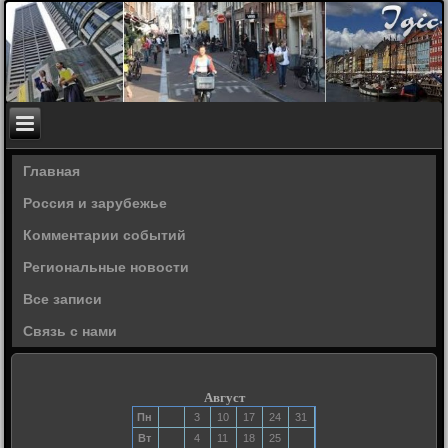
Главная
Россия и зарубежье
Комментарии событий
Региональные новости
Все записи
Связь с нами
Август
Пн
3
10
17
24
31
Вт
4
11
18
25