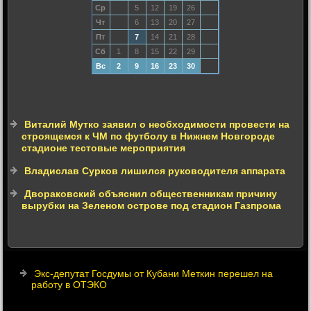
Ср
5
12
19
26
Чт
6
13
20
27
Пт
7
14
21
28
Сб
1
8
15
22
29
Вс
2
9
16
23
30
Виталий Мутко заявил о необходимости провести на
строящемся к ЧМ по футболу в Нижнем Новгороде
стадионе тестовые мероприятия
Владислав Сурков лишился руководителя аппарата
Двораковский объяснил общественникам причину
вырубки на Зеленом острове под стадион Газпрома
Экс-депутат Госдумы от Кубани Меткин перешел на
работу в ОТЭКО