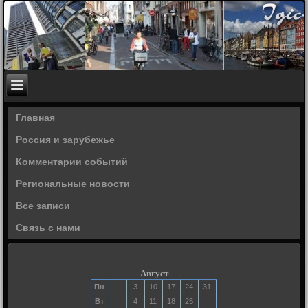
Главная
Россия и зарубежье
Комментарии событий
Региональные новости
Все записи
Связь с нами
Август
Пн
3
10
17
24
31
Вт
4
11
18
25