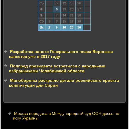
Ср
5
12
19
26
Чт
6
13
20
27
Пт
7
14
21
28
Сб
1
8
15
22
29
Вс
2
9
16
23
30
Разработка нового Генерального плана Воронежа
начнется уже в 2017 году
Полпред президента встретился с народными
избранниками Челябинской области
Минобороны раскрыло детали российского проекта
конституции для Сирии
Москва передала в Международный суд ООН досье по
иску Украины