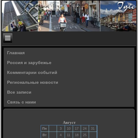
Главная
Россия и зарубежье
Комментарии событий
Региональные новости
Все записи
Связь с нами
Август
Пн
3
10
17
24
31
Вт
4
11
18
25