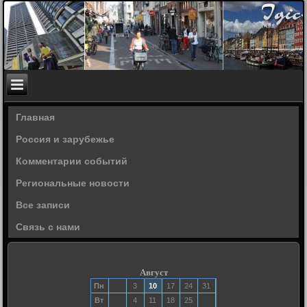
Главная
Россия и зарубежье
Комментарии событий
Региональные новости
Все записи
Связь с нами
Август
Пн
3
10
17
24
31
Вт
4
11
18
25