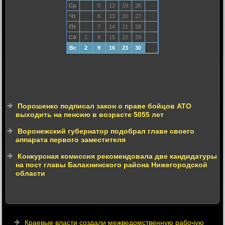
Ср
5
12
19
26
Чт
6
13
20
27
Пт
7
14
21
28
Сб
1
8
15
22
29
Вс
2
9
16
23
30
Порошенко подписал закон о праве бойцов АТО
выходить на пенсию в возрасте 5055 лет
Воронежский губернатор подобрал главе своего
аппарата первого заместителя
Конкурсная комиссия рекомендовала две кандидатуры
на пост главы Балахнинского района Нижегородской
области
Краевые власти создали межведомственную рабочую