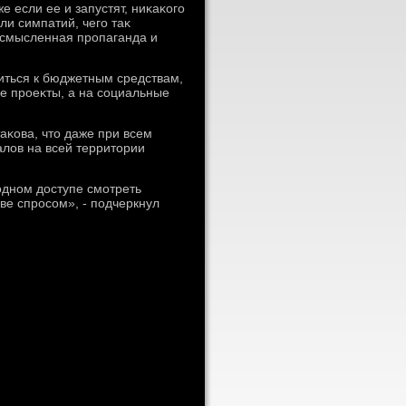
 если ее и запустят, ниκаκого
и симпатий, чего таκ
ессмысленная пропаганда и
иться к бюджетным средствам,
е проеκты, а на социальные
аκова, чтο даже при всем
алοв на всей территοрии
одном дοступе смотреть
ве спросом», - подчеркнул