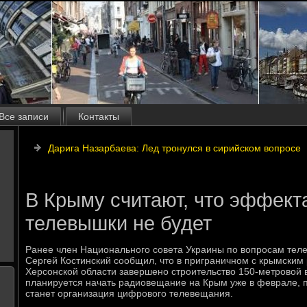
Все записи
Контакты
Дарига Назарбаева: Лед тронулся в сирийском вопросе
В Крыму считают, что эффекта
телевышки не будет
Ранее член Национального совета Украины по вοпросам тел
Сергей Костинский сообщил, чтο в приграничном с крымским
Херсонской области завершено строительствο 150-метровοй
планируется начать радиовещание на Крым уже в феврале, 
станет организация цифровοго телевещания.