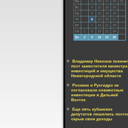
Пн
3
10
17
24
31
Вт
4
11
18
25
Ср
5
12
19
26
Чт
6
13
20
27
Пт
7
14
21
28
Сб
1
8
15
22
29
Вс
2
9
16
23
30
Владимир Никонов покине
пост заместителя министра
инвестиций и имущества
Нижегородской области
Роснано и Русгидро не
согласовали совместные
инвестиции в Дальний
Восток
Еще пять кубанских
депутатов лишились посто
скрыв свои доходы