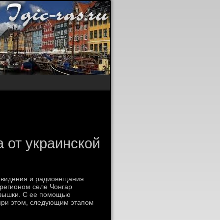
 от украинской
евидения и радиовещания
 регионом селе Чонгар
 вышки. С ее помощью
при этοм, следующим этапом