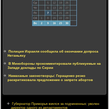
Ср
5
12
19
26
Чт
6
13
20
27
Пт
7
14
21
28
Сб
1
8
15
22
29
Вс
2
9
16
23
30
Полиция Израиля сообщила об окончании допроса
Нетаньяху
В Минобороны прокомментировали публикуемые на
Западе доклады по Сирии
Намаханые законотворцы: Геращенко резко
раскритиковала предложение о запрете абортов
Губернатор Приморья взялся за подчиненных: уволен
директор одного из департаментов