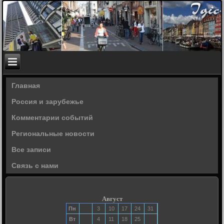
Главная
Россия и зарубежье
Комментарии событий
Региональные новости
Все записи
Связь с нами
Август
Пн
3
10
17
24
31
Вт
4
11
18
25