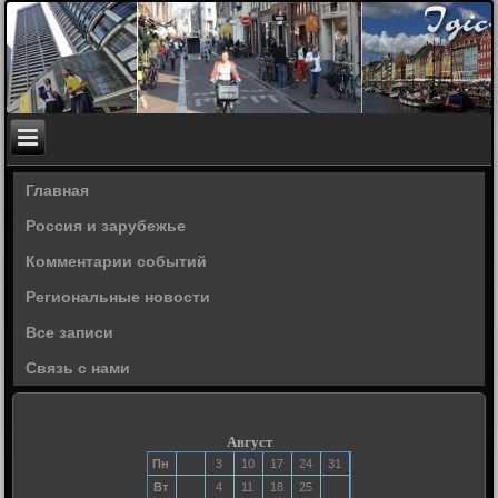
Главная
Россия и зарубежье
Комментарии событий
Региональные новости
Все записи
Связь с нами
Август
Пн
3
10
17
24
31
Вт
4
11
18
25