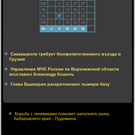
Ср
5
12
19
26
Чт
6
13
20
27
Пт
7
14
21
28
Сб
1
8
15
22
29
Вс
2
9
16
23
30
Саакашвили требует беспрепятственного въезда в
Грузию
Управление МЧС России по Воронежской области
возглавил Александр Кошель
Глава Башкирии раскритиковал лыжную базу
Борьба с теневиками поможет наполнить казну
Хабаровского края - Пудовкина