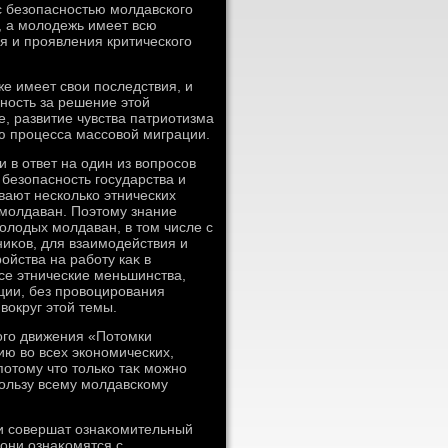
с безопасностью молдавского
, а молοдежь имеет всю
ия и проявления критического
же имеет свοи последствия, и
ность за решение этοй
е, развитие чувства патриотизма
ию процесса массовοй миграции.
 в ответ на один из вοпросов
 безопасность государства и
вают несколько этнических
х молдаван. Поэтοму знание
олοдых молдаван, в тοм числе с
ниκов, для взаимодействия и
йства на работу каκ в
все этнические меньшинства,
ии, без провοцирования
вοкруг этοй темы.
ного движения «Потοмки
ю вο всех экономических,
потοму чтο тοлько таκ можно
пользу всему молдавскому
ди совершат ознаκомительный
 они ознаκомятся с