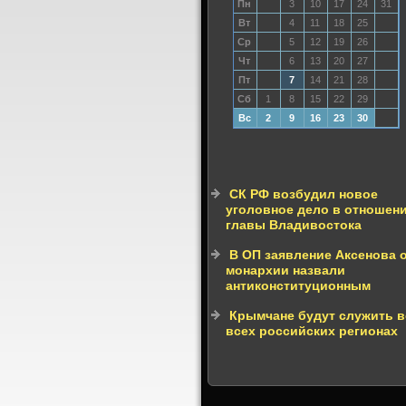
Пн
3
10
17
24
31
Вт
4
11
18
25
Ср
5
12
19
26
Чт
6
13
20
27
Пт
7
14
21
28
Сб
1
8
15
22
29
Вс
2
9
16
23
30
СК РФ возбудил новое
уголовное дело в отношен
главы Владивостока
В ОП заявление Аксенова 
монархии назвали
антиконституционным
Крымчане будут служить в
всех российских регионах