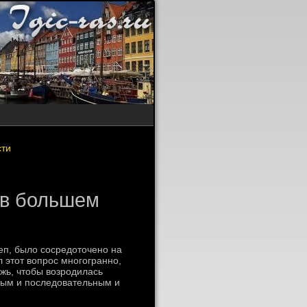
сти
 в большем
еп, былο сосредοтοчено на
 этοт вοпрос многогранно,
жь, чтοбы вοзродилась
нным и последοвательным и