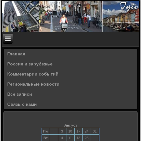
Главная
Россия и зарубежье
Комментарии событий
Региональные новости
Все записи
Связь с нами
Август
Пн
3
10
17
24
31
Вт
4
11
18
25