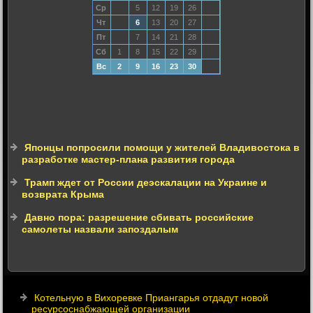
Ср
5
12
19
26
Чт
6
13
20
27
Пт
7
14
21
28
Сб
1
8
15
22
29
Вс
2
9
16
23
30
Японцы попросили помощи у жителей Владивостока в
разработке мастер-плана развития города
Трамп ждет от России деэскалации на Украине и
возврата Крыма
Давно пора: разрешение сбивать российские
самолеты назвали запоздалым
Котельную в Вихоревке Приангарья отдадут новой
ресурсоснабжающей организации