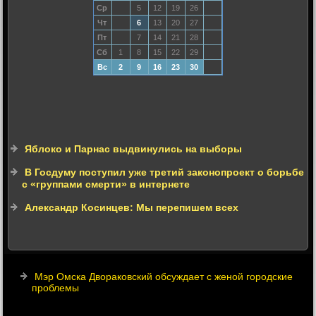
Ср
5
12
19
26
Чт
6
13
20
27
Пт
7
14
21
28
Сб
1
8
15
22
29
Вс
2
9
16
23
30
Яблоко и Парнас выдвинулись на выборы
В Госдуму поступил уже третий законопроект о борьбе
с «группами смерти» в интернете
Александр Косинцев: Мы перепишем всех
Мэр Омска Двораковский обсуждает с женой городские
проблемы