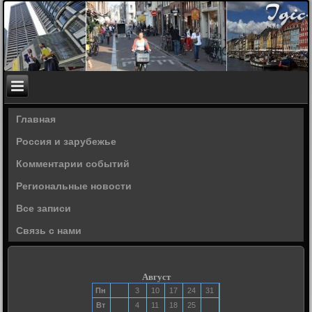
Главная
Россия и зарубежье
Комментарии событий
Региональные новости
Все записи
Связь с нами
Август
Пн
3
10
17
24
31
Вт
4
11
18
25