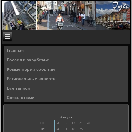
Главная
Россия и зарубежье
Комментарии событий
Региональные новости
Все записи
Связь с нами
Август
Пн
3
10
17
24
31
Вт
4
11
18
25