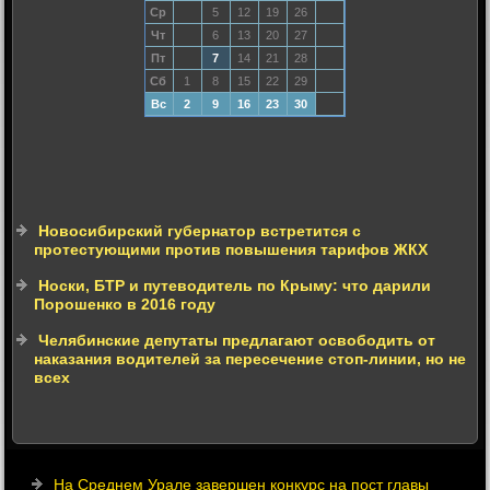
Ср
5
12
19
26
Чт
6
13
20
27
Пт
7
14
21
28
Сб
1
8
15
22
29
Вс
2
9
16
23
30
Новосибирский губернатор встретится с
протестующими против повышения тарифов ЖКХ
Носки, БТР и путеводитель по Крыму: что дарили
Порошенко в 2016 году
Челябинские депутаты предлагают освободить от
наказания водителей за пересечение стоп-линии, но не
всех
На Среднем Урале завершен конкурс на пост главы