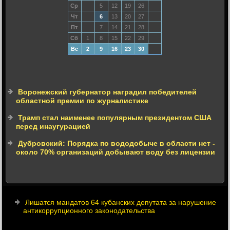
Ср
5
12
19
26
Чт
6
13
20
27
Пт
7
14
21
28
Сб
1
8
15
22
29
Вс
2
9
16
23
30
Воронежский губернатор наградил победителей
областной премии по журналистике
Трамп стал наименее популярным президентом США
перед инаугурацией
Дубровский: Порядка по вододобыче в области нет -
около 70% организаций добывают воду без лицензии
Лишатся мандатов 64 кубанских депутата за нарушение
антикоррупционного законодательства