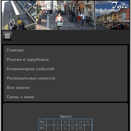
Главная
Россия и зарубежье
Комментарии событий
Региональные новости
Все записи
Связь с нами
Август
Пн
3
10
17
24
31
Вт
4
11
18
25