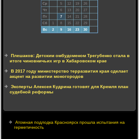
Ср
5
12
19
26
Чт
6
13
20
27
Пт
7
14
21
28
Сб
1
8
15
22
29
Вс
2
9
16
23
30
Плешаков: Детским омбудсменом Трегубенко стала в
итоге чиновничьих игр в Хабаровском крае
В 2017 году министерство терразвития края сделает
акцент на развитии моногородов
Эксперты Алексея Кудрина готовят для Кремля план
судебной реформы
Атомная подлодка Красноярск прошла испытания на
герметичность