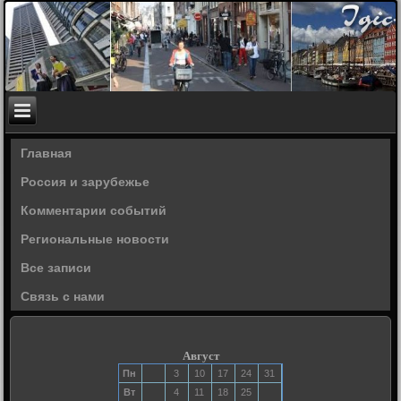
Главная
Россия и зарубежье
Комментарии событий
Региональные новости
Все записи
Связь с нами
Август
Пн
3
10
17
24
31
Вт
4
11
18
25