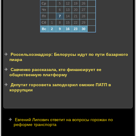
Ср
5
12
19
26
Чт
6
13
20
27
Пт
7
14
21
28
Сб
1
8
15
22
29
Вс
2
9
16
23
30
Россельхознадзор: Белорусы идут по пути базарного
пиара
Савченко рассказала, кто финансирует ее
общественную платформу
Депутат горсовета заподозрил омские ПАТП в
коррупции
Евгений Липович ответит на вопросы горожан по
реформе транспорта