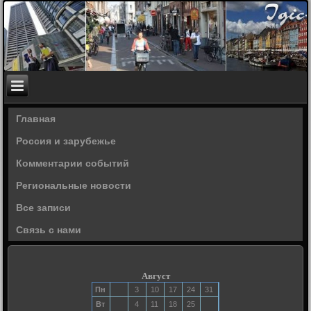
Главная
Россия и зарубежье
Комментарии событий
Региональные новости
Все записи
Связь с нами
Август
Пн
3
10
17
24
31
Вт
4
11
18
25