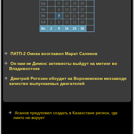
Ср
5
12
19
26
Чт
6
13
20
27
Пт
7
14
21
28
Сб
1
8
15
22
29
Вс
2
9
16
23
30
ПАТП-2 Омска возглавил Марат Саликов
Он нам не Димон: активисты выйдут на митинг во
Владивостоке
Дмитрий Рогозин обсудит на Воронежском мехзаводе
качество выпускаемых двигателей
Асанов предложил создать в Казахстане регион, где
никто не ворует