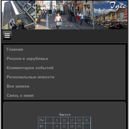
Главная
Россия и зарубежье
Комментарии событий
Региональные новости
Все записи
Связь с нами
Август
Пн
3
10
17
24
31
Вт
4
11
18
25