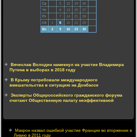
Ср
5
12
19
26
Чт
6
13
20
27
Пт
7
14
21
28
Сб
1
8
15
22
29
Вс
2
9
16
23
30
Вячеслав Володин намекнул на участие Владимира
Путина в выборах в 2018 году
В Крыму потребовали международного
вмешательства в ситуацию на Донбассе
Эксперты Общероссийского гражданского форума
считают Общественную палату неэффективной
Макрон назвал ошибкой участие Франции во вторжении в
Ливию в 2011 году