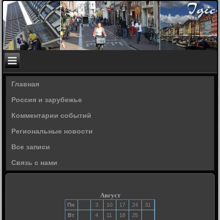
Главная
Россия и зарубежье
Комментарии событий
Региональные новости
Все записи
Связь с нами
Август
Пн
3
10
17
24
31
Вт
4
11
18
25