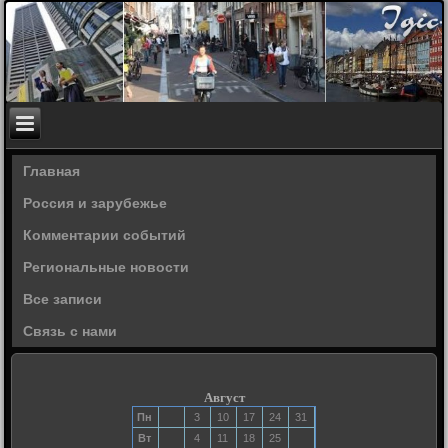
Главная
Россия и зарубежье
Комментарии событий
Региональные новости
Все записи
Связь с нами
Август
Пн
3
10
17
24
31
Вт
4
11
18
25