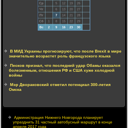
Ср
5
12
19
26
Чт
6
13
20
27
Пт
7
14
21
28
Сб
1
8
15
22
29
Вс
2
9
16
23
30
В МИД Украины прогнозируют, что после Brexit в мире
значительно возрастет роль французского языка
Песков признал, что последний удар Обамы оказался
болезненным, отношения РФ и США хуже холодной
войны
Мэр Двораковский отметил потенциал 300-летия
Омска
Администрация Нижнего Новгорода планирует
упразднить 31 частный автобусный маршрут в конце
апреля 2017 года