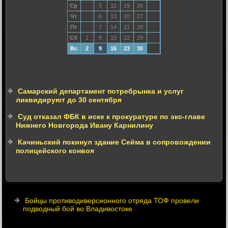
Ср
5
12
19
26
Чт
6
13
20
27
Пт
7
14
21
28
Сб
1
8
15
22
29
Вс
2
9
16
23
30
Самарский департамент потребрынка и услуг
ликвидируют до 30 сентября
Суд отказал ФБК в иске к прокуратуре по экс-главе
Нижнего Новгорода Ивану Карнилину
Качиньский покинул здание Сейма в сопровождении
полицейского конвоя
Бойцы противодиверсионного отряда ТОФ провели
подводный бой во Владивостоке