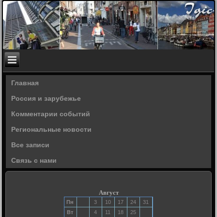
Главная
Россия и зарубежье
Комментарии событий
Региональные новости
Все записи
Связь с нами
Август
Пн
3
10
17
24
31
Вт
4
11
18
25