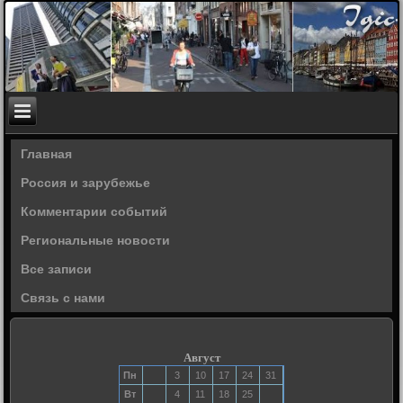
Главная
Россия и зарубежье
Комментарии событий
Региональные новости
Все записи
Связь с нами
Август
Пн
3
10
17
24
31
Вт
4
11
18
25