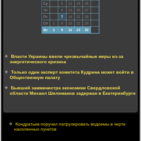
Ср
5
12
19
26
Чт
6
13
20
27
Пт
7
14
21
28
Сб
1
8
15
22
29
Вс
2
9
16
23
30
Власти Украины ввели чрезвычайные меры из-за
энергетического кризиса
Только один эксперт комитета Кудрина может войти в
Общественную палату
Бывший замминистра экономики Свердловской
области Михаил Шилиманов задержан в Екатеринбурге
Кондратьев поручил патрулировать водоемы в черте
населенных пунктов