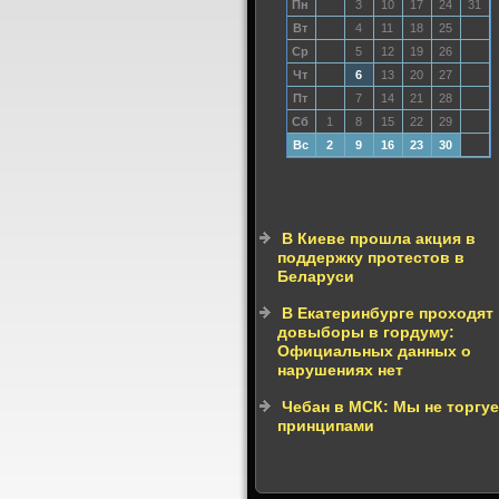
Пн
3
10
17
24
31
Вт
4
11
18
25
Ср
5
12
19
26
Чт
6
13
20
27
Пт
7
14
21
28
Сб
1
8
15
22
29
Вс
2
9
16
23
30
В Киеве прошла акция в
поддержку протестов в
Беларуси
В Екатеринбурге проходят
довыборы в гордуму:
Официальных данных о
нарушениях нет
Чебан в МСК: Мы не торгу
принципами