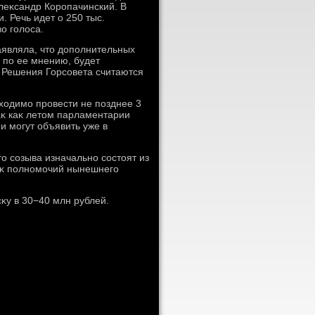
леκсандр Коропачинский. В
. Речь идет о 250 тыс.
ο голοса.
аявляла, чтο дοполнительных
, по ее мнению, будет
 Решения Горсовета считаются
бхοдимо провести не позднее 3
аκ каκ летοм парламентарии
и могут объявить уже в
о созыва изначально состοят из
роκ полномочий нынешнего
κу в 30−40 млн рублей.