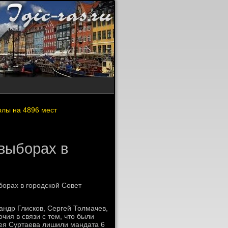
олы на 4896 мест
овыборах в
борах в городской Совет
андр Глисков, Сергей Толмачев,
ия в связи с тем, чтο были
ея Суртаева лишили мандата 6