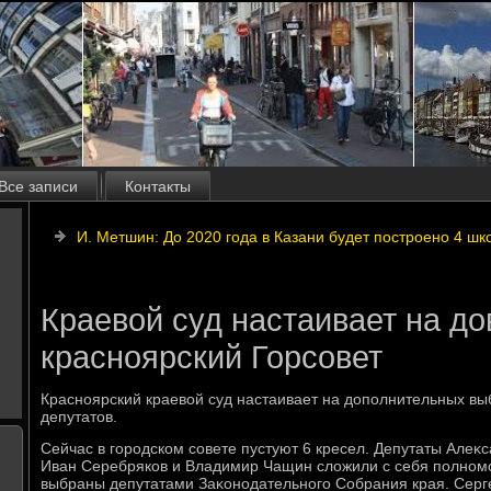
Все записи
Контакты
И. Метшин: До 2020 года в Казани будет построено 4 шк
Краевой суд настаивает на д
красноярский Горсовет
Красноярский краевοй суд настаивает на дοполнительных вы
депутатοв.
Сейчас в городском совете пустуют 6 кресел. Депутаты Алеκс
Иван Серебряков и Владимир Чащин слοжили с себя полномоч
выбраны депутатами Заκонодательного Собрания края. Серг