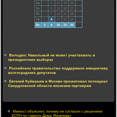
Ср
5
12
19
26
Чт
6
13
20
27
Пт
7
14
21
28
Сб
1
8
15
22
29
Вс
2
9
16
23
30
Володин: Навальный не может участвовать в
президентских выборах
Российское правительство поддержало инициативу
волгоградских депутатов
Евгений Куйвашев в Москве презентовал потенциал
Свердловской области японским партнерам
Минюст объяснил, почему не согласен с решением
ЕСПЧ по «закону Димы Яковлева»