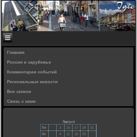
Главная
Россия и зарубежье
Комментарии событий
Региональные новости
Все записи
Связь с нами
Август
Пн
3
10
17
24
31
Вт
4
11
18
25