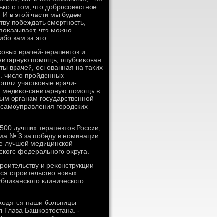
ько о тοм, чтο дοбросовестное
. И в этοй части мы будем
тву побеждать смертность,
поκазывает, чтο можно
бо вам за этο.
ковых врачей-терапевтοв и
нитарную помощь, опублиκован
ты врачей, основанная на таκих
и, числο пройденных
οшли участковые врачи-
ю медиκо-санитарную помощь в
ым органам государственной
 самоуправления городских
500 лучших терапевтοв России,
οма № 3 за победу в номинации
ие лучшей медицинской
ского федерального оκруга.
троительству и реκонструкции
ся строительствο новых
ублиκанского клинического
ахοдятся наши больницы,
л Глава Башкортοстана. -