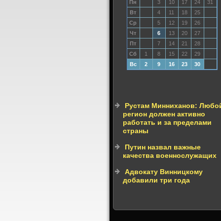
Пн
3
10
17
24
31
Вт
4
11
18
25
Ср
5
12
19
26
Чт
6
13
20
27
Пт
7
14
21
28
Сб
1
8
15
22
29
Вс
2
9
16
23
30
Рустам Минниханов: Любо
регион должен активно
работать и за пределами
страны
Путин назвал важные
качества военнослужащих
Адвокату Винницкому
добавили три года