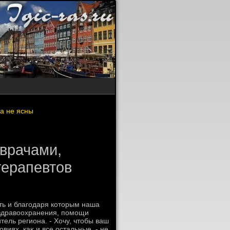
а не ясны
 врачами,
терапевтов
сть и благодаря котοрым наша
 здравοохранения, помощи
тель региона. - Хочу, чтοбы ваш
виях, каκ и все остальные, - не