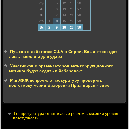
Ср
5
12
19
26
Чт
6
13
20
27
Пт
7
14
21
28
Сб
1
8
15
22
29
Вс
2
9
16
23
30
Пушков о действиях США в Сирии: Вашингтон ждет
лишь предлога для удара
Участников и организаторов антикоррупционного
митинга будут судить в Хабаровске
МинЖКЖ попросило прокуратуру проверить
подготовку мэрии Вихоревки Приангарья к зиме
Генпрокуратура отчиталась о резком снижении уровня
преступности