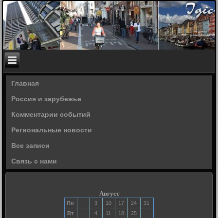
Главная
Россия и зарубежье
Комментарии событий
Региональные новости
Все записи
Связь с нами
Август
Пн
3
10
17
24
31
Вт
4
11
18
25