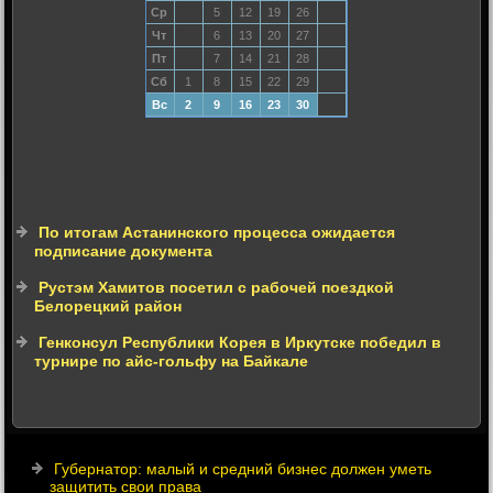
Ср
5
12
19
26
Чт
6
13
20
27
Пт
7
14
21
28
Сб
1
8
15
22
29
Вс
2
9
16
23
30
По итогам Астанинского процесса ожидается
подписание документа
Рустэм Хамитов посетил с рабочей поездкой
Белорецкий район
Генконсул Республики Корея в Иркутске победил в
турнире по айс-гольфу на Байкале
Губернатор: малый и средний бизнес должен уметь
защитить свои права