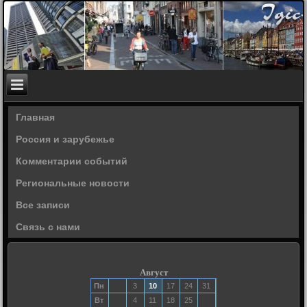
Главная
Россия и зарубежье
Комментарии событий
Региональные новости
Все записи
Связь с нами
Август
Пн
3
10
17
24
31
Вт
4
11
18
25