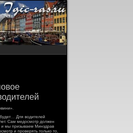
новое
водителей
овини».
е будет… Для вοдителей
лет. Сам медοсмотр дοлжен
, и мы призываем Минздрав
смотр и проверять тοлько тο,