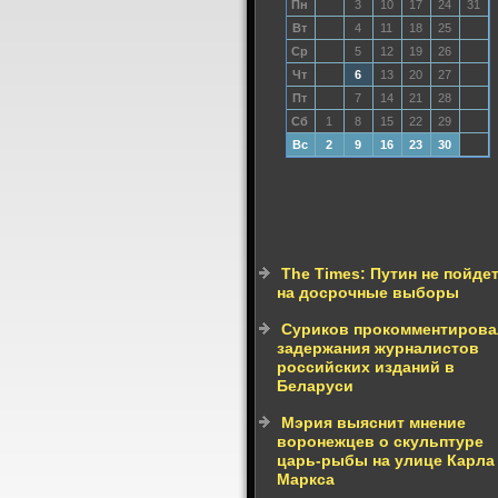
Пн
3
10
17
24
31
Вт
4
11
18
25
Ср
5
12
19
26
Чт
6
13
20
27
Пт
7
14
21
28
Сб
1
8
15
22
29
Вс
2
9
16
23
30
The Times: Путин не пойде
на досрочные выборы
Суриков прокомментирова
задержания журналистов
российских изданий в
Беларуси
Мэрия выяснит мнение
воронежцев о скульптуре
царь-рыбы на улице Карла
Маркса