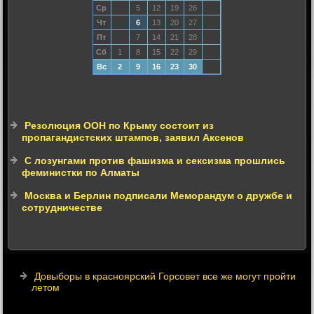
Ср
5
12
19
26
Чт
6
13
20
27
Пт
7
14
21
28
Сб
1
8
15
22
29
Вс
2
9
16
23
30
Резолюция ООН по Крыму состоит из
пропагандистских штампов, заявил Аксенов
С лозунгами против фашизма и сексизма прошлись
феминистки по Алматы
Москва и Берлин подписали Меморандум о дружбе и
сотрудничестве
Довыборы в красноярский Горсовет все же могут пройти
летом