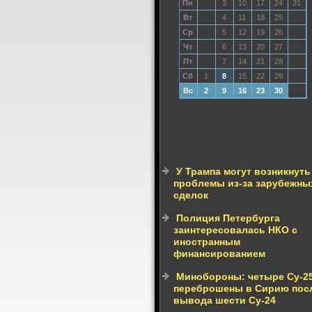
Пн
3
10
17
24
31
Вт
4
11
18
25
Ср
5
12
19
26
Чт
6
13
20
27
Пт
7
14
21
28
Сб
1
8
15
22
29
Вс
2
9
16
23
30
У Трампа могут возникнуть
проблемы из-за зарубежны
сделок
Полиция Петербурга
заинтересовалась НКО с
иностранным
финансированием
Минобороны: четыре Су-2
переброшены в Сирию пос
вывода шести Су-24