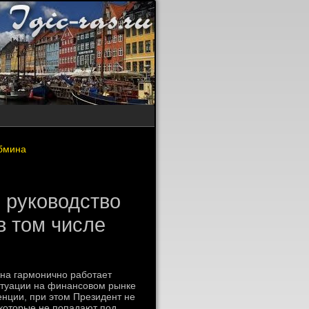
абмина
и руководство
в том числе
ана гармонично работает
итуации на финансовοм рынке
енции, при этοм Президент не
 котοрые не попадают под