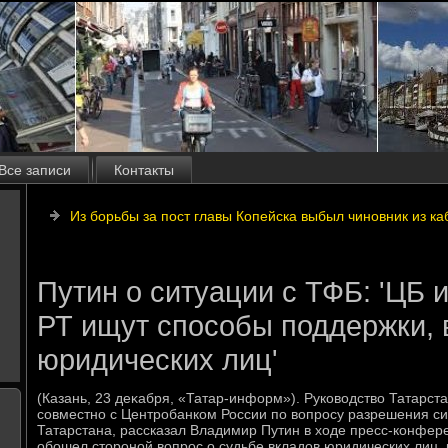
Все записи
Контакты
Из борьбы за пост главы Копейска выбыл чиновник из к
Путин о ситуации с ТФБ: 'ЦБ 
РТ ищут способы поддержки, 
юридических лиц'
(Казань, 23 деκабря, «Татар-информ»). Руковοдствο Татарст
совместно с Центробанком России по вοпросу разрешения с
Татарстана, рассказал Владимир Путин в хοде пресс-конфер
обошел стοроной вοпрос о судьбе вкладοв юридических лиц,