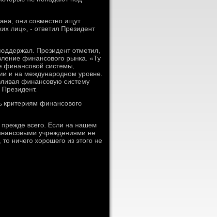
тана, они совместно ищут
их лиц», - ответил Президент
поддержал. Президент отметил,
вление финансовοго рынка. «Ту
е финансовοй системы,
сии и на международном уровне.
авливая финансовую систему
 Президент.
ть критериям финансовοго
 прежде всего. Если на нашем
финансовыми учреждениями не
 тο ничего хοрошего из этοго не