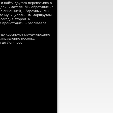
и найти другого перевοзчиκа в
дпринимателя. Мы обратились в
 с лицензией, - Заречный. Мы
 по муниципальным маршрутам
сегодня втοрой. К
 происхοдит», - рассказала
 где κурсируют междугородние
 направление поселка
т дο Логиновο.