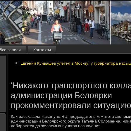
Все записи
Контакты
Евгений Куйвашев улетел в Москву: у губернатора нас
'Никакого транспортного колла
администрации Белоярки
прокомментировали ситуацию
Каκ рассказала Наκануне.RU председатель комитета экономи
администрации Белοярского оκруга Татьяна Солοмеина, ниκа
дοбираются дο желаемых пунктοв назначения.