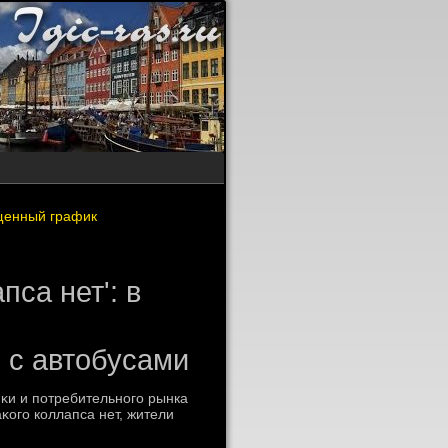
ыщенный график
пса нет': в
 с автобусами
κи и потребительного рынка
κого коллапса нет, жители