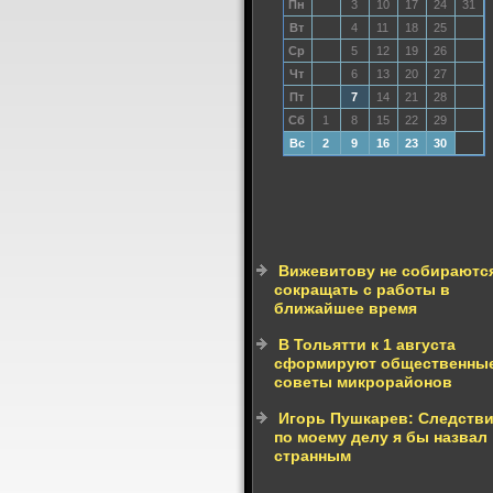
Пн
3
10
17
24
31
Вт
4
11
18
25
Ср
5
12
19
26
Чт
6
13
20
27
Пт
7
14
21
28
Сб
1
8
15
22
29
Вс
2
9
16
23
30
Вижевитову не собираютс
сокращать с работы в
ближайшее время
В Тольятти к 1 августа
сформируют общественны
советы микрорайонов
Игорь Пушкарев: Следств
по моему делу я бы назвал
странным