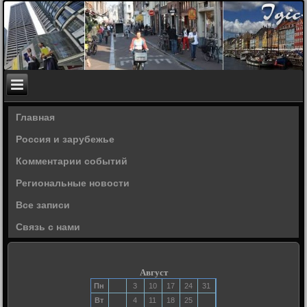
Главная
Россия и зарубежье
Комментарии событий
Региональные новости
Все записи
Связь с нами
Август
Пн
3
10
17
24
31
Вт
4
11
18
25