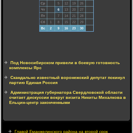
Ср
5
12
19
26
Чт
6
13
20
27
Пт
7
14
21
28
Сб
1
8
15
22
29
Вс
2
9
16
23
30
Под Новосибирском привели в боевую готовность
комплексы Ярс
Скандально известный воронежский депутат покинул
партию Единая Россия
Администрация губернатора Свердловской области
считает дискуссии вокруг визита Никиты Михалкова в
Ельцин-центр законченными
Главой Еманжелинского района на второй срок