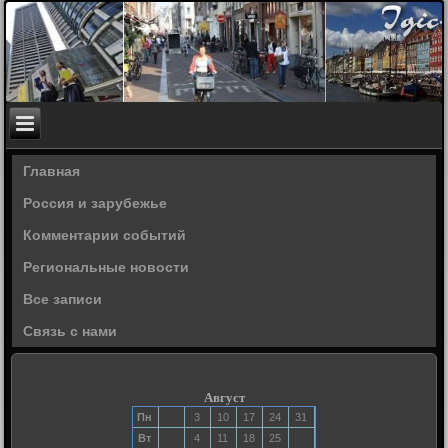
Главная
Россия и зарубежье
Комментарии событий
Региональные новости
Все записи
Связь с нами
Август
Пн
3
10
17
24
31
Вт
4
11
18
25