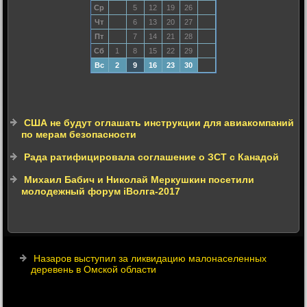
Ср
5
12
19
26
Чт
6
13
20
27
Пт
7
14
21
28
Сб
1
8
15
22
29
Вс
2
9
16
23
30
США не будут оглашать инструкции для авиакомпаний
по мерам безопасности
Рада ратифицировала соглашение о ЗСТ с Канадой
Михаил Бабич и Николай Меркушкин посетили
молодежный форум iВолга-2017
Назаров выступил за ликвидацию малонаселенных
деревень в Омской области