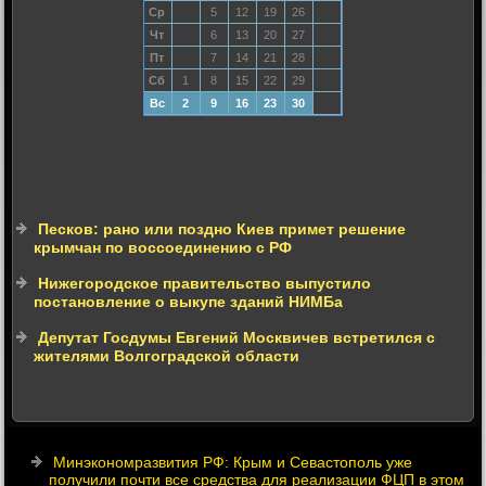
Ср
5
12
19
26
Чт
6
13
20
27
Пт
7
14
21
28
Сб
1
8
15
22
29
Вс
2
9
16
23
30
Песков: рано или поздно Киев примет решение
крымчан по воссоединению с РФ
Нижегородское правительство выпустило
постановление о выкупе зданий НИМБа
Депутат Госдумы Евгений Москвичев встретился с
жителями Волгоградской области
Минэкономразвития РФ: Крым и Севастополь уже
получили почти все средства для реализации ФЦП в этом