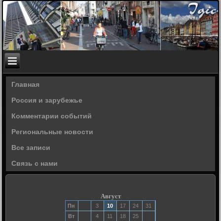
Главная
Россия и зарубежье
Комментарии событий
Региональные новости
Все записи
Связь с нами
Август
Пн
3
10
17
24
31
Вт
4
11
18
25