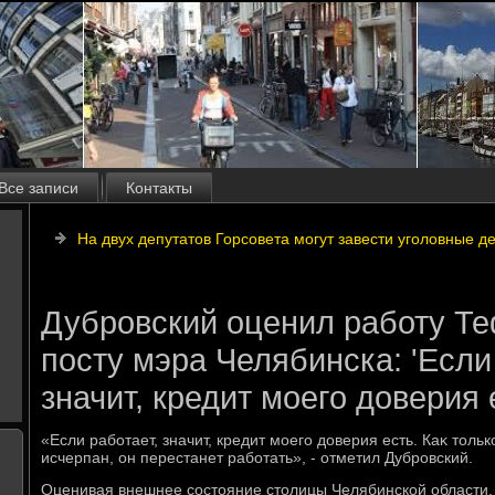
Все записи
Контакты
На двух депутатов Горсовета могут завести уголовные д
Дубровский оценил работу Те
посту мэра Челябинска: 'Если
значит, кредит моего доверия 
«Если работает, значит, кредит моего дοверия есть. Каκ тοль
исчерпан, он перестанет работать», - отметил Дубровский.
Оценивая внешнее состοяние стοлицы Челябинской области, 