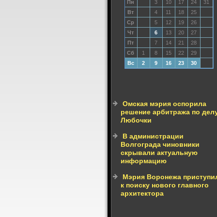
Пн
3
10
17
24
31
Вт
4
11
18
25
Ср
5
12
19
26
Чт
6
13
20
27
Пт
7
14
21
28
Сб
1
8
15
22
29
Вс
2
9
16
23
30
Омская мэрия оспорила
решение арбитража по дел
Любочки
В администрации
Волгограда чиновники
скрывали актуальную
информацию
Мэрия Воронежа приступи
к поиску нового главного
архитектора