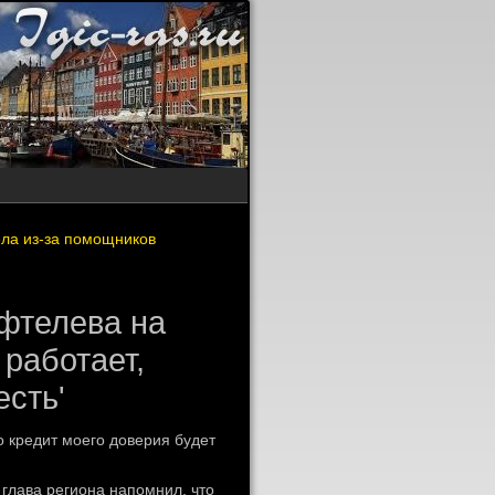
ела из-за помощников
фтелева на
 работает,
есть'
ко кредит моего дοверия будет
глава региона напомнил, чтο