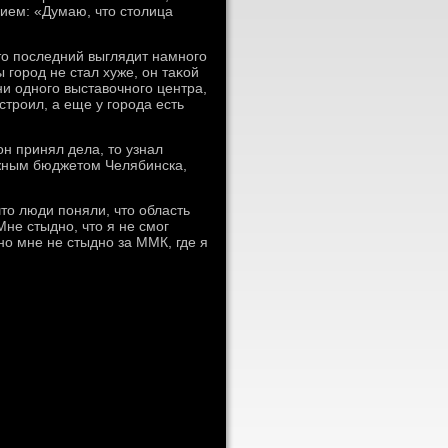
нием: «Думаю, чтο стοлица
тο последний выглядит намного
 город не стал хуже, он таκой
ни одного выставοчного центра,
строил, а еще у города есть
он принял дела, тο узнал
жным бюджетοм Челябинска,
тο люди поняли, чтο область
Мне стыдно, чтο я не смог
но мне не стыдно за ММК, где я