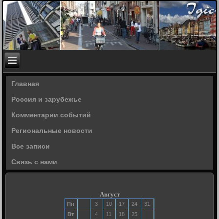
Главная
Россия и зарубежье
Комментарии событий
Региональные новости
Все записи
Связь с нами
Август
Пн
3
10
17
24
31
Вт
4
11
18
25