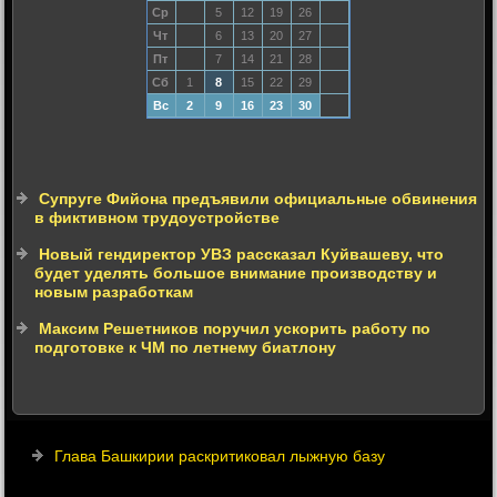
Ср
5
12
19
26
Чт
6
13
20
27
Пт
7
14
21
28
Сб
1
8
15
22
29
Вс
2
9
16
23
30
Супруге Фийона предъявили официальные обвинения
в фиктивном трудоустройстве
Новый гендиректор УВЗ рассказал Куйвашеву, что
будет уделять большое внимание производству и
новым разработкам
Максим Решетников поручил ускорить работу по
подготовке к ЧМ по летнему биатлону
Глава Башкирии раскритиковал лыжную базу