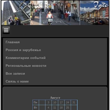
Главная
Россия и зарубежье
Комментарии событий
Региональные новости
Все записи
Связь с нами
Август
Пн
3
10
17
24
31
Вт
4
11
18
25