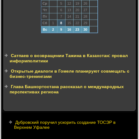
Ср
5
12
19
26
Чт
6
13
20
27
Пт
7
14
21
28
Сб
1
8
15
22
29
Вс
2
9
16
23
30
Сатпаев о возвращении Тажина в Казахстан: провал
информполитики
Открытые диалоги в Гомеле планируют совмещать с
бизнес-тренингами
Глава Башкортостана рассказал о международных
перспективах региона
Дубровский поручил ускорить создание ТОСЭР в
Верхнем Уфалее