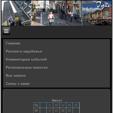
Главная
Россия и зарубежье
Комментарии событий
Региональные новости
Все записи
Связь с нами
Август
Пн
3
10
17
24
31
Вт
4
11
18
25