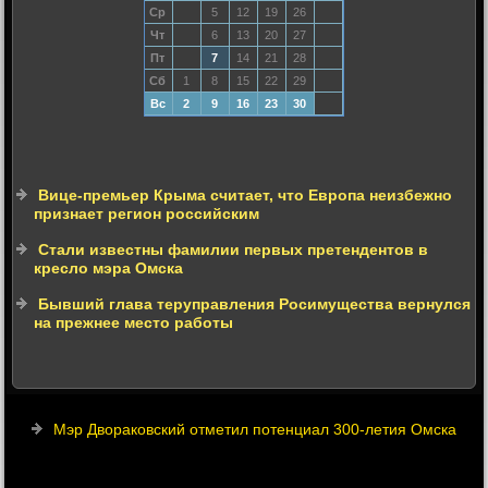
Ср
5
12
19
26
Чт
6
13
20
27
Пт
7
14
21
28
Сб
1
8
15
22
29
Вс
2
9
16
23
30
Вице-премьер Крыма считает, что Европа неизбежно
признает регион российским
Стали известны фамилии первых претендентов в
кресло мэра Омска
Бывший глава теруправления Росимущества вернулся
на прежнее место работы
Мэр Двораковский отметил потенциал 300-летия Омска