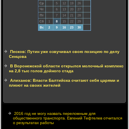
Ср
5
12
19
26
Чт
6
13
20
27
Пт
7
14
21
28
Сб
1
8
15
22
29
Вс
2
9
16
23
30
Песков: Путин уже озвучивал свою позицию по делу
Сенцова
В Воронежской области открылся молочный комплекс
на 2,8 тыс голов дойного стада
Алиханов: Власти Балтийска считают себя царями и
плюют на своих жителей
2016 год не могу назвать переломным для
общественного транспорта. Евгений Тефтелев отчитался
о результатах работы