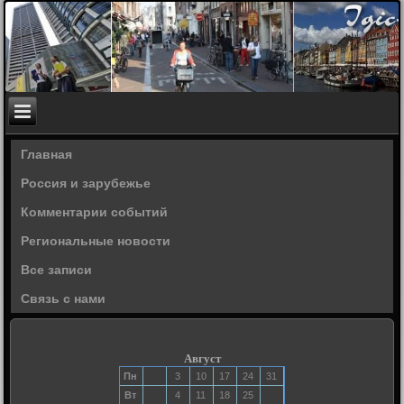
Главная
Россия и зарубежье
Комментарии событий
Региональные новости
Все записи
Связь с нами
Август
Пн
3
10
17
24
31
Вт
4
11
18
25