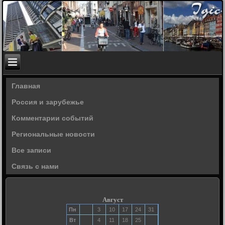
Главная
Россия и зарубежье
Комментарии событий
Региональные новости
Все записи
Связь с нами
Август
Пн
3
10
17
24
31
Вт
4
11
18
25