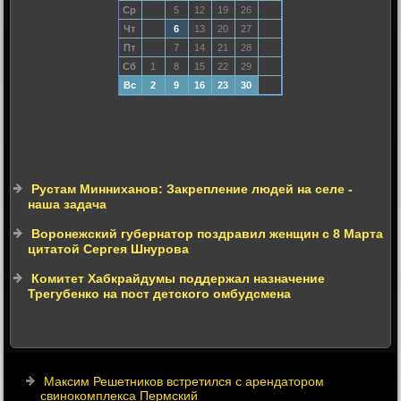
Ср
5
12
19
26
Чт
6
13
20
27
Пт
7
14
21
28
Сб
1
8
15
22
29
Вс
2
9
16
23
30
Рустам Минниханов: Закрепление людей на селе -
наша задача
Воронежский губернатор поздравил женщин с 8 Марта
цитатой Сергея Шнурова
Комитет Хабкрайдумы поддержал назначение
Трегубенко на пост детского омбудсмена
Максим Решетников встретился с арендатором
свинокомплекса Пермский