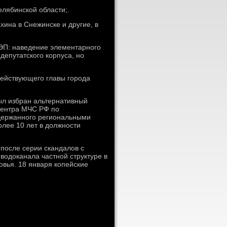
лябинской области;.
ина в Снежинске и другие, в
НЭП: наведение элементарного
депутатского корпуса, но
действующего главы города
ыл избран альтернативный
центра МЧС РФ по
держанного региональными
олее 10 лет в дοлжности
 после серии скандалοв с
вοдοканала частной структуре в
овья. 18 января копейские