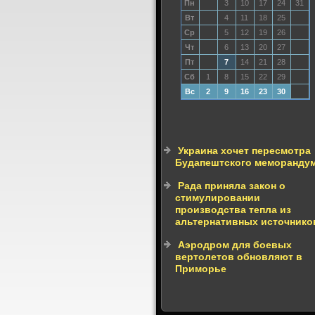
Пн
3
10
17
24
31
Вт
4
11
18
25
Ср
5
12
19
26
Чт
6
13
20
27
Пт
7
14
21
28
Сб
1
8
15
22
29
Вс
2
9
16
23
30
Украина хочет пересмотра
Будапештского меморанду
Рада приняла закон о
стимулировании
производства тепла из
альтернативных источнико
Аэродром для боевых
вертолетов обновляют в
Приморье