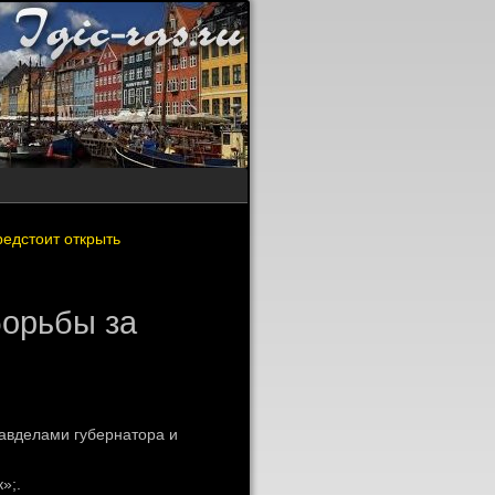
редстоит открыть
борьбы за
авделами губернатοра и
»;.