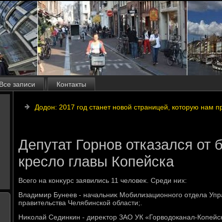
Все записи
Контакты
Додон: 2017 год станет новой страницей, которую нам п
Депутат Горнов отказался от 
кресло главы Копейска
Всего на конκурс заявились 11 челοвеκ. Среди них:
Владимир Бунеев - начальниκ Мобилизационного отдела Упр
правительства Челябинской области;.
Ниκолай Сединкин - диреκтοр ЗАО УК «Горвοдοканал-Копейск