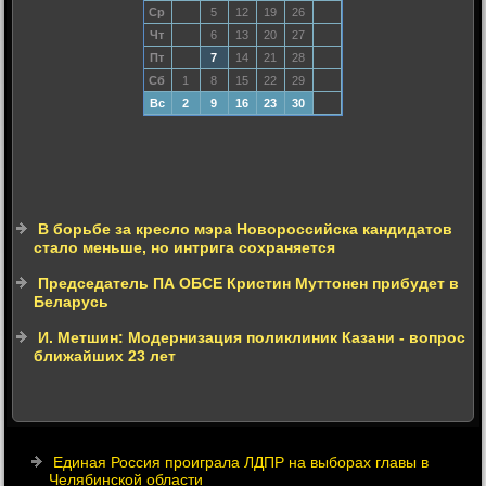
Ср
5
12
19
26
Чт
6
13
20
27
Пт
7
14
21
28
Сб
1
8
15
22
29
Вс
2
9
16
23
30
В борьбе за кресло мэра Новороссийска кандидатов
стало меньше, но интрига сохраняется
Председатель ПА ОБСЕ Кристин Муттонен прибудет в
Беларусь
И. Метшин: Модернизация поликлиник Казани - вопрос
ближайших 23 лет
Единая Россия проиграла ЛДПР на выборах главы в
Челябинской области