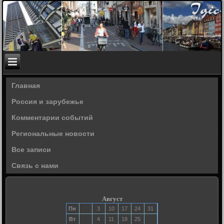
Главная
Россия и зарубежье
Комментарии событий
Региональные новости
Все записи
Связь с нами
Август
Пн
3
10
17
24
31
Вт
4
11
18
25