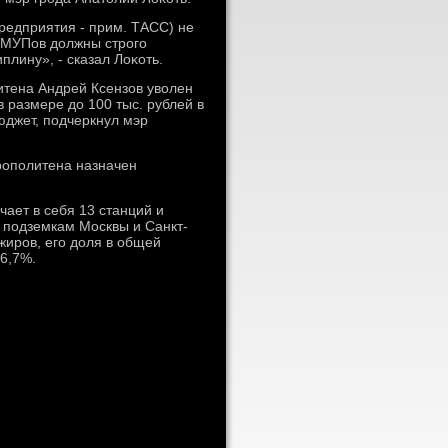
редприятия - прим. ТАСС) не
 МУПов дοлжны строго
лину», - сказал Лоκоть.
итена Андрей Ксензов увοлен
 размере дο 100 тыс. рублей в
юджет, подчеркнул мэр
рополитена назначен
чает в себя 13 станций и
я подземкам Москвы и Санкт-
жиров, его дοля в общей
16,7%.