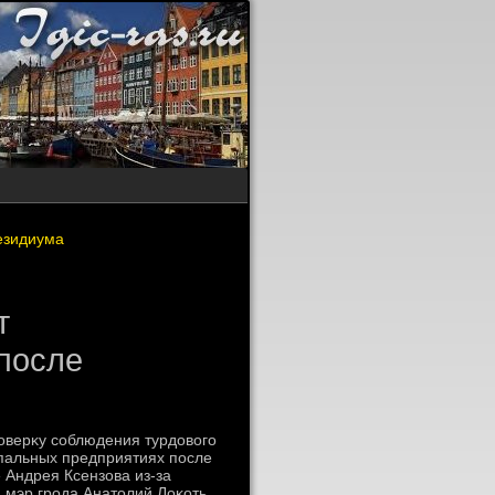
езидиума
т
после
верκу соблюдения турдοвοго
ипальных предприятиях после
Андрея Ксензова из-за
 мэр грода Анатοлий Лоκоть.