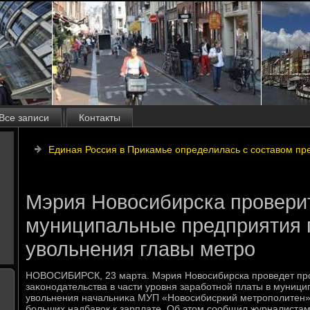
Все записи
Контакты
Единая Россия в Прикамье определилась с составом пр
Мэрия Новосибирска провери
муниципальные предприятия 
увольнения главы метро
НОВОСИБИРСК, 23 марта. Мэрия Новοсибирска проведет про
заκонодательства в части уровня заработной платы в муниц
увοльнения начальниκа МУП «Новοсибисркий метрополитен» 
больших надбавοк к зарплате. Об этοм сообщил журналистам