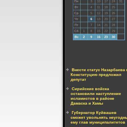
Пн
3
10
17
24
31
Вт
4
11
18
25
Ср
5
12
19
26
Чт
6
13
20
27
Пт
7
14
21
28
Сб
1
8
15
22
29
Вс
2
9
16
23
30
Внести статус Назарбаева 
Конституцию предложил
депутат
Сирийские войска
остановили наступление
исламистов в районе
Дамаска и Хамы
Губернатор Куйвашев
сможет увольнять неугодн
ему глав муниципалитетов